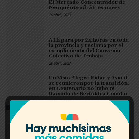
El Mercado Concentrador de
Neuquén tendrá tres naves
26 abril, 2023
ATE para por 24 horas en toda
la provincia y reclama por el
cumplimiento del Convenio
Colectivo de Trabajo
26 abril, 2023
En Vista Alegre Ridao y Asaad
se reunieron por la transición,
en Centenario no hubo ni
llamado de Bertoldi a Cimolai
26 abril, 2023
SIN CATEGORÍA
Latest news