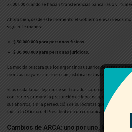
2.000.000 cuando se hacían transferencias bancarias o virtuales
Ahora bien, desde este momento el Gobierno elevará esos mont
siguiente manera:
$ 50.000.000 para personas físicas
$ 30.000.000 para personas jurídicas
.
La medida buscará que los argentinos usuarios de estas aplic
montos mayores sin tener que justificar estas transacciones a
«Los ciudadanos dejarán de ser tratados como delincuentes h
contrario y primará la presunción de inocencia, con plena liber
sus ahorros, sin la persecución de burócratas que se sienten pa
indicó la Oficina del Presidente en un comunicado.
Cambios de ARCA: uno por uno, los nuevo