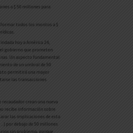
llones a $ 50 millones para
informar todos los montos a $
rídicas.
rindada hoy a América 24,
 el gobierno que prometen
sonas. Un aspecto fundamental
miento de un umbral de 50
esto permitirá una mayor
rtarse las transacciones
e recaudador crean una nueva
smo recibe información sobre
larar las implicaciones de esta
(…) por debajo de 50 millones
orros sin problema, porque