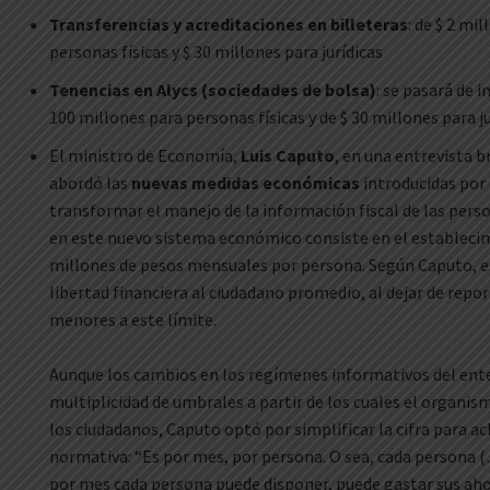
Transferencias y acreditaciones en billeteras
: de $ 2 mi
personas físicas y $ 30 millones para jurídicas
Tenencias en Alycs (sociedades de bolsa)
: se pasará de 
100 millones para personas físicas y de $ 30 millones para ju
El ministro de Economía,
Luis Caputo
, en una entrevista b
abordó las
nuevas medidas económicas
introducidas por
transformar el manejo de la información fiscal de las per
en este nuevo sistema económico consiste en el estableci
millones de pesos mensuales por persona. Según Caputo, 
libertad financiera al ciudadano promedio, al dejar de repo
menores a este límite.
Aunque los cambios en los regímenes informativos del ent
multiplicidad de umbrales a partir de los cuales el organi
los ciudadanos, Caputo optó por simplificar la cifra para ac
normativa: “Es por mes, por persona. O sea, cada persona 
por mes cada persona puede disponer, puede gastar sus ah