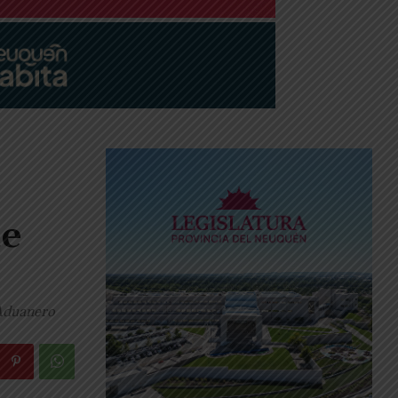
ue
 Aduanero