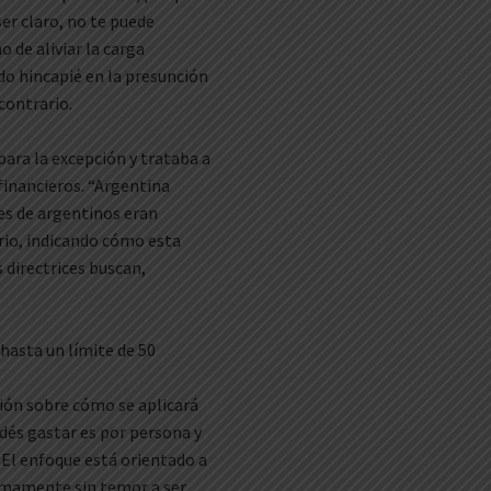
er claro, no te puede
 de aliviar la carga
ndo hincapié en la presunción
contrario.
ara la excepción y trataba a
financieros. “Argentina
nes de argentinos eran
ario, indicando cómo esta
 directrices buscan,
 hasta un límite de 50
ción sobre cómo se aplicará
odés gastar es por persona y
. El enfoque está orientado a
timamente sin temor a ser