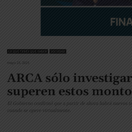
LO QUE TENÉS QUE SABER
SOCIEDAD
mayo 23, 2025
ARCA sólo investigar
superen estos monto
El Gobierno confirmó que a partir de ahora habrá nuevos t
cuando se opere virtualmente.