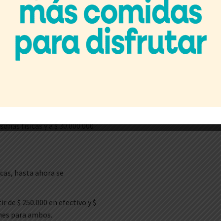
ue todos los bancos pasarán a
.000.000 millón de pesos a $
 jurídicas
00.000/$ 1.000.000 actuales a $
cas.
sonas físicas y a $ 30.000.000
dicas, hasta ahora se
r de $ 250.000 en efectivo y $
ones para ambos.