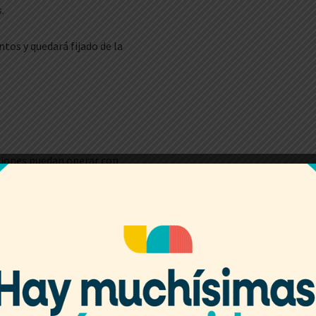
.
os y quedará fijado de la
aciones puedan operar con
 ARCA en cada ocasión.
asta que demuestren lo
tad para decidir el destino de
rte de una clase superior»,
s montos que