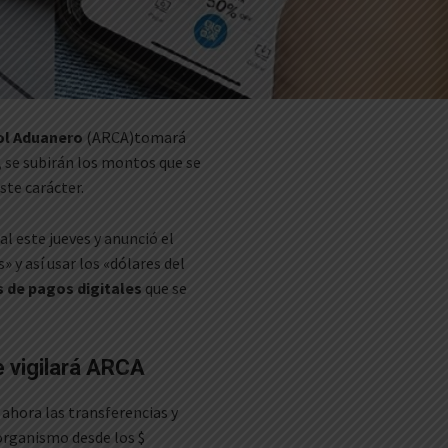
ol Aduanero
(ARCA)tomará
, se subirán los montos que se
ste carácter.
l este jueves y anunció el
 y así usar los «dólares del
 de pagos digitales
que se
e vigilará ARCA
 ahora las transferencias y
organismo desde los $