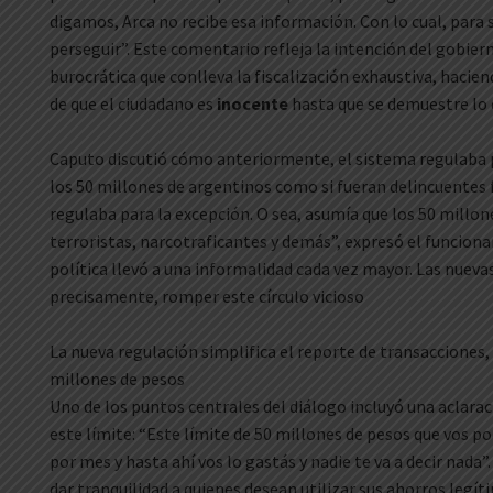
digamos, Arca no recibe esa información. Con lo cual, para s
perseguir”. Este comentario refleja la intención del gobierno
burocrática que conlleva la fiscalización exhaustiva, hacie
de que el ciudadano es
inocente
hasta que se demuestre lo 
Caputo discutió cómo anteriormente, el sistema regulaba p
los 50 millones de argentinos como si fueran delincuentes 
regulaba para la excepción. O sea, asumía que los 50 millo
terroristas, narcotraficantes y demás”, expresó el funcion
política llevó a una informalidad cada vez mayor. Las nuevas
precisamente, romper este círculo vicioso
La nueva regulación simplifica el reporte de transacciones,
millones de pesos
Uno de los puntos centrales del diálogo incluyó una aclara
este límite: “Este límite de 50 millones de pesos que vos p
por mes y hasta ahí vos lo gastás y nadie te va a decir nada”
dar tranquilidad a quienes desean utilizar sus ahorros legí