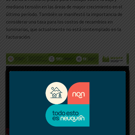
mediana tensión en las áreas de mayor crecimiento en el
último período. También se manifestó la importancia de
considerar una tasa para los costos de recambios en
luminarias, que actualmente no está contemplado en la
facturación.