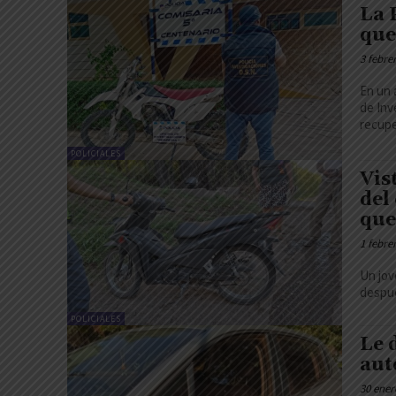
La 
que
3 febre
En un 
de Inv
recuper
POLICIALES
Vis
del
que
1 febre
Un jov
despué
POLICIALES
Le 
aut
30 ener