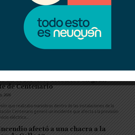
rte choque entre una auto y una
ioneta del Epen en ruta 51
o, 2026
de las 9 horas de este jueves 29 el impacto entre un Fiat Palio
ure y una camioneta del Epen sobre la ruta...
incidente con un camión genera un
te en el servicio eléctrico en gran
te de Centenario
o, 2026
ión que realizaba maniobras dentro de las instalaciones de la
ación Centenario generó un incidente que afecta a la provisión
vicio eléctrico...
incendio afectó a una chacra a la