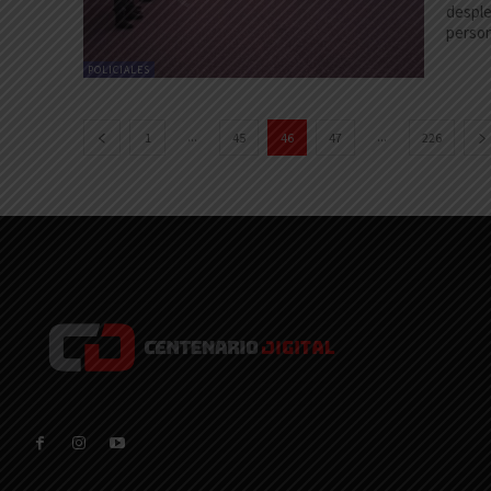
desple
person
POLICIALES
...
...
1
45
46
47
226