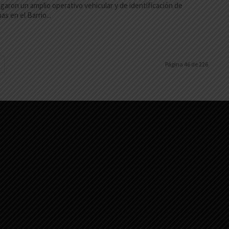
garon un amplio operativo vehicular y de identificación de
as en el Barrio...
Página 46 de 226