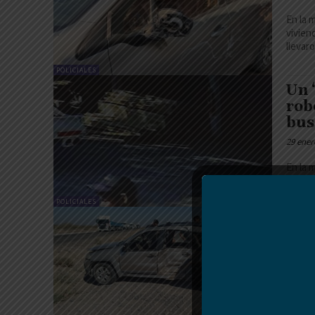
En la 
vivien
llevaro
POLICIALES
Un 
rob
bus
29 ener
En la 
mascul
POLICIALES
Cho
ind
29 ener
Se con
Hilux 