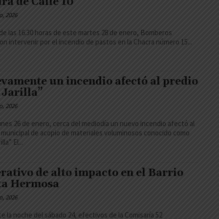
ura de Calle 10
o, 2026
de las 16.30 horas de este martes 28 de enero, Bomberos
on intervenir por el incendio de pastos en la Chacra número 15...
vamente un incendio afectó al predio
 Jarilla”
o, 2026
unes 26 de enero, cerca del mediodía un nuevo incendio afectó al
 municipal de acopio de materiales voluminosos conocido como
“La Jarilla” El...
rativo de alto impacto en el Barrio
ta Hermosa
o, 2026
e la noche del sábado 24, efectivos de la Comisaría 52