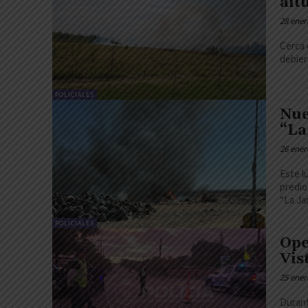
alt
28 ener
Cerca 
debier
POLICIALES
Nue
“La
26 ener
Este l
predio
POLICIALES
Ope
Vis
25 ener
Durant