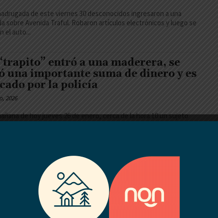
madrugada de este viernes 30 desconocidos ingresaron a una
da sobre Avenida Traful. Robaron artículos electrónicos y luego se
n el auto...
“trapito” entró a una maderera, se
ó una importante suma de dinero y es
cado por la policía
o, 2026
mañana de hoy jueves 26 de enero, cerca de la hora 10 un sujeto
ino y mayor de edad ingresó al patio...
que en ruta 51: Una maniobra
ebida con el saldo de tres lesionados
o, 2026
ocieron detalles del incidente vial entre una camioneta Toyota
del Epen y un auto Fiat Palio Adventure color gris en ruta 51....