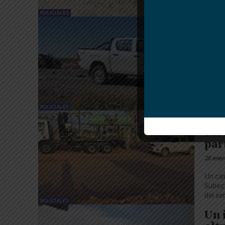
POLICIALES
Fue
cam
29 ener
Cerca 
Advent
POLICIALES
Un 
cor
par
28 ener
Un cam
Subest
del ser
POLICIALES
Un 