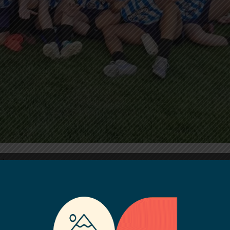
ó la primera fase de Lifune B
enir y lideró de inicio de a fin
r objetivo se cumplió
goles fueron convertidos por
es y los restantes de Alma