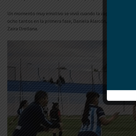
Un momento muy emotivo se vivió cuando la capitán del equi
ocho tantos en la primera fase, Daniela Alarcón, fue reemplaza
Zaira Orellana.