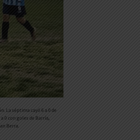
n. La séptima cayó 6 a 0 de
 a 0 con goles de Barría,
uan Berra.