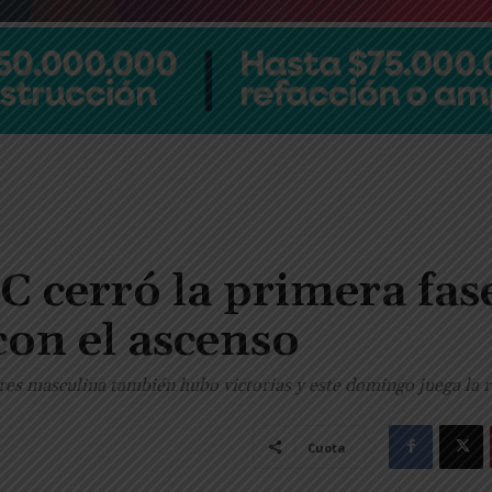
C cerró la primera fas
con el ascenso
ores masculina también hubo victorias y este domingo juega la r
Cuota