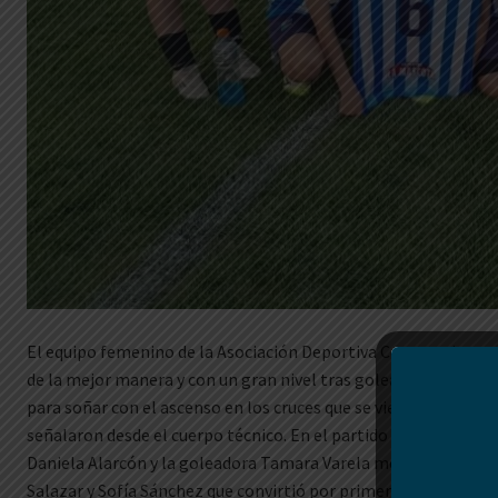
El equipo femenino de la Asociación Deportiva Centenario cerr
de la mejor manera y con un gran nivel tras golear 6 a 1 a El Porv
para soñar con el ascenso en los cruces que se vienen. El prime
señalaron desde el cuerpo técnico. En el partido de local los 
Daniela Alarcón y la goleadora Tamara Varela mediante doblet
Salazar y Sofía Sánchez que convirtió por primera vez.