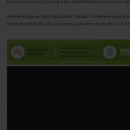
La novena ganó 1 a 0 con gol de Lionel Mondaca y la décima igua
Este domingo en San Patricio del Chañar, Centenario jugará ant
presenta desde las 14 y la primera, que viene de perder 2 a 0 ant