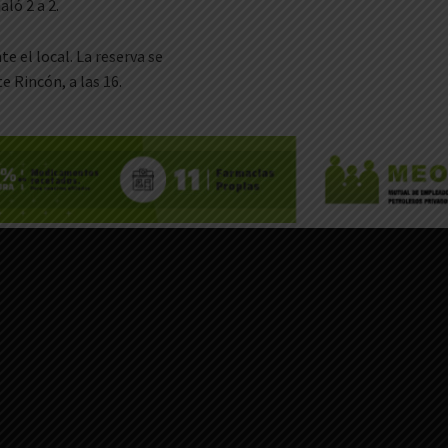
ló 2 a 2.
e el local. La reserva se
e Rincón, a las 16.