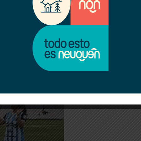
po y también goleadora con
da sobre el final por su hija