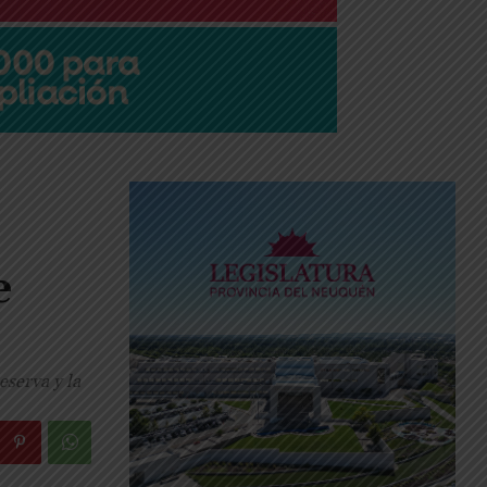
e
eserva y la