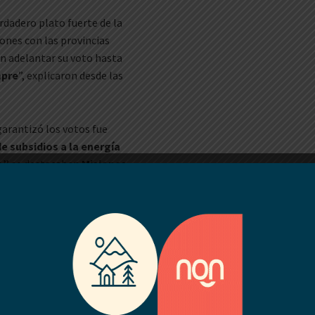
erdadero plato fuerte de la
ones con las provincias
on adelantar su voto hasta
mpre
”, explicaron desde las
garantizó los votos fue
e subsidios a la energía
a”
se destacaban
Misiones,
ernadores exigían garantías
alabra.
4 abstenciones
. Los
si todos los integrantes
inas de
Producción y Trabajo
,
nos de
Independencia
, la ex
 Inés Zigarán.
Los tres