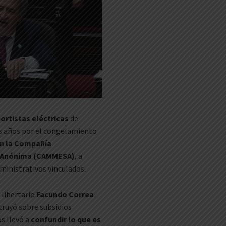
ortistas eléctricas
de
mos años por el congelamiento
on la Compañía
d Anónima (CAMMESA)
, a
ministrativos vinculados.
l libertario
Facundo Correa
truyó sobre subsidios
os llevó a
confundir lo que es