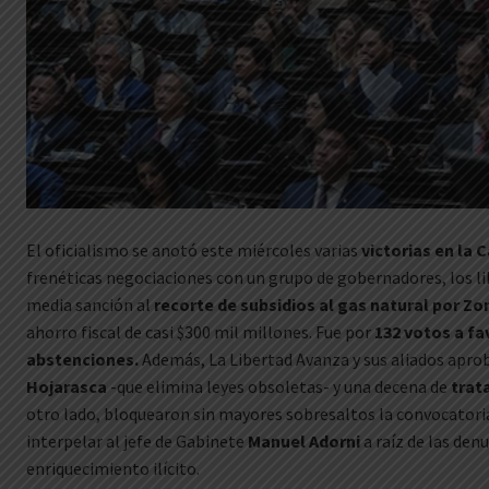
El oficialismo se anotó este miércoles varias
victorias en la
frenéticas negociaciones con un grupo de gobernadores, los li
media sanción al
recorte de subsidios al gas natural por Zo
ahorro fiscal de casi $300 mil millones. Fue por
132 votos a fav
abstenciones.
Además, La Libertad Avanza y sus aliados apr
Hojarasca
-que elimina leyes obsoletas- y una decena de
trat
otro lado, bloquearon sin mayores sobresaltos la convocatoria
interpelar al jefe de Gabinete
Manuel Adorni
a raíz de las den
enriquecimiento ilícito.