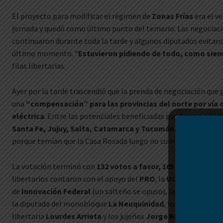
El proyecto para modificar el régimen de
Zonas Frías
era el v
jornada y quedó como último punto del temario. Las negociaci
continuaron durante toda la tarde y algunos diputados evitar
último momento. “
Estuvieron pidiendo de todo, como sie
filas libertarias.
Ayer por la tarde trascendió que la prenda de negociación que 
una
“compensación” para las provincias del norte por vía d
eléctrica
. Entre las potenciales beneficiadas por
“zona cálid
Santa Fe, Jujuy, Salta, Catamarca y Tucumán
. Pero los gob
porque temían que la Casa Rosada luego no cumpliera con su p
La votación terminó con
132 votos a favor, 105 en contra y 
libertarios contaron con el apoyo del
PRO
, la
UCR
, el
MID
, ca
de
Innovación Federal
(un salteño se opuso), las dos sanjuan
la diputada del monobloque
La Neuquinidad
, los tres tucuma
libertaria
Lourdes Arrieta
y los jujeños
Jorge Rizzoti y María