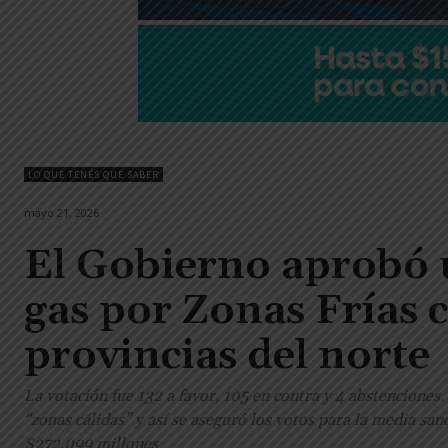
LO QUE TENÉS QUE SABER
mayo 21, 2026
El Gobierno aprobó u
gas por Zonas Frías c
provincias del norte
La votación fue 132 a favor, 105 en contra y 4 abstencione
“zonas cálidas” y así se aseguró los votos para la media sa
$272.099 millones