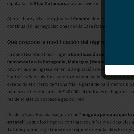
diputados de
Elijo Catamarca
se abstuvieron.
Ahora el proyecto será girado al
Senado
, donde las provincia
continuarán las negociaciones con la Casa Rosada.
Qué propone la modificación del régimen de Zonas
La iniciativa oficial restringe la
bonificación de hasta el 50% 
únicamente a la Patagonia, Malargüe (Mendoza) y la Puna
provincias que ingresaron en la ampliación de 2021, por ejemp
Santa Fe y San Luis. En esa reforma impulsada por Máximo Kir
extendido el criterio de “zona fría” a partir de parámetros bi
número de beneficiarios de 950.000 a 4 millones de hogares, cas
residenciales con acceso a gas por red.
Desde la Casa Rosada aseguran que “
ninguna persona que la 
estatal
” ya que los hogares con ingresos inferiores o iguales 
Totales podrán registrarse en el régimen de Subsidios Energét