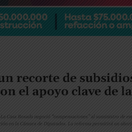
n recorte de subsidios
on el apoyo clave de la
s. La Casa Rosada negoció “compensaciones” al suministro de en
nción en la Cámara de Diputados. La reforma permitirá un ahorro