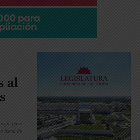
 al
s
ergía para
 fiscal de