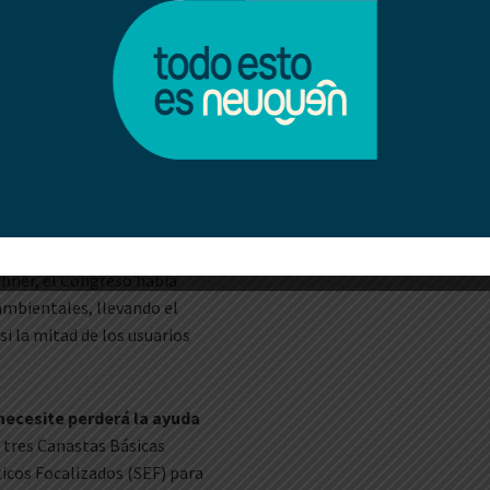
s tienen aún más poder y
 Frías
de la tarifa de gas
. Por lo tanto, excluye a las
lo, Buenos Aires, Córdoba,
chner, el Congreso había
oambientales, llevando el
i la mitad de los usuarios
necesite perderá la ayuda
a tres Canastas Básicas
icos Focalizados (SEF) para