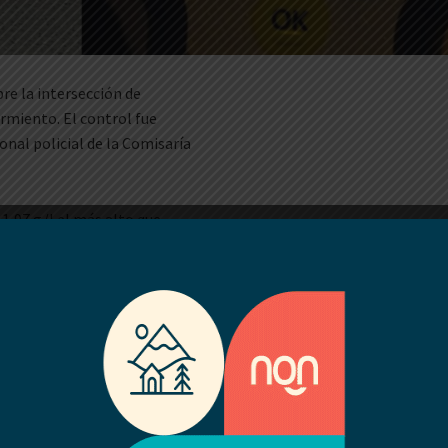
re la intersección de
rmiento. El control fue
onal policial de la Comisaría
1,97 g/l el más alto que
 en Añelo y el cual iba a
por irregularidades en la