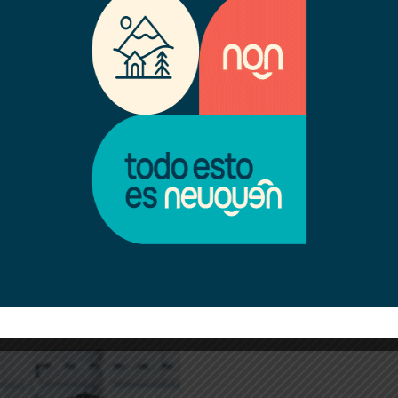
uto Autárquico de Desarrollo
a etapa y remarcó que las
artera se definen
“por el
dencia política”
, porque -
ompromisos partidarios”.
ional”
asumido por quienes lo
ando el bienestar colectivo
va estructura gubernamental,
 una secretaría dependiente
e reordenamiento, estamos en
cionamiento más