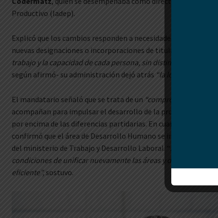
Codermatz
, quien se desempeñaba como directora del Instit
Productivo (Iadep).
Explicó que los cambios responden a necesidades de esta nuev
nuevas designaciones o incorporaciones de titulares de cada c
trabajo y la capacidad de cada persona, sin distinción de proce
según afirmó- su administración dejó atrás
“la lógica de los c
El mandatario señaló que se trata de un
“compromiso generac
acompañan para impulsar el desarrollo de la provincia, prioriz
por encima de las diferencias partidarias. En cuanto a la nue
confirmó que el área de Desarrollo Humano se integrará como
del ministerio de Trabajo y Desarrollo Laboral. “
A partir de es
condiciones de unificar nuevamente las áreas y darles un fun
eficiente”,
sostuvo.