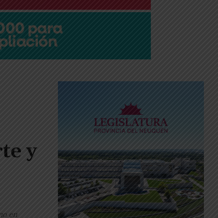
te y
no en