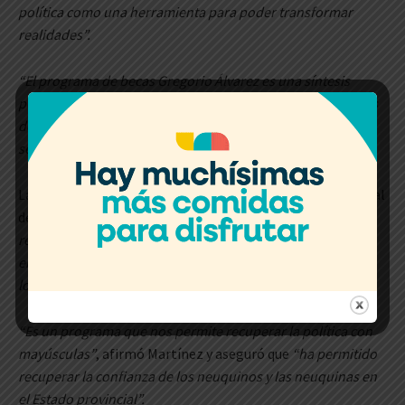
política como una herramienta para poder transformar
realidades”.
“El programa de becas Gregorio Álvarez es una síntesis
perfecta de lo que tendría que pasar en todos los proyectos
de gobierno”
, señaló y aseguró que reúne
“esfuerzos del
sector privado y del público”.
La ministra destacó la importancia del programa provincial
de becas y puntualizó:
“Lo hicimos los neuquinos con
recursos de los neuquinos, porque el aporte de las
empresas hidrocarburíferas también parte del recurso de
los neuquinos. De allí lo virtuoso de este círculo”.
“Es un programa que nos permite recuperar la política con
mayúsculas”
, afirmó Martínez y aseguró que
“ha permitido
recuperar la confianza de los neuquinos y las neuquinas en
el Estado provincial”.