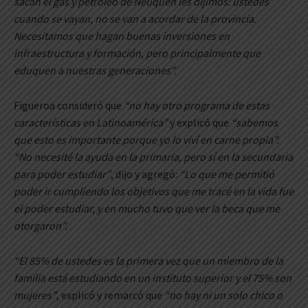
sacan el gas y petróleo de Neuquén les dijimos: ustedes
cuando se vayan, no se van a acordar de la provincia.
Necesitamos que hagan buenas inversiones en
infraestructura y formación, pero principalmente que
eduquen a nuestras generaciones”.
Figueroa consideró que
“no hay otro programa de estas
características en Latinoamérica”
y explicó que
“sabemos
que esto es importante porque yo lo viví en carne propia”.
“No necesité la ayuda en la primaria, pero sí en la secundaria
para poder estudiar”
, dijo y agregó:
“Lo que me permitió
poder ir cumpliendo los objetivos que me tracé en la vida fue
el poder estudiar, y en mucho tuvo que ver la beca que me
otorgaron”.
“El 85% de ustedes es la primera vez que un miembro de la
familia está estudiando en un instituto superior y el 75% son
mujeres”
, explicó y remarcó que
“no hay ni un solo chico o