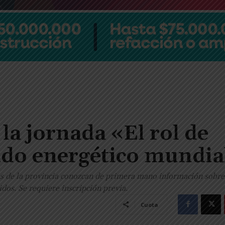
la jornada «El rol de
do energético mundia
s de la provincia conozcan de primera mano información sobre 
os. Se requiere inscripción previa.
Cuota