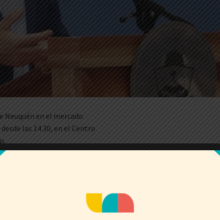
 de Neuquén en el mercado
desde las 14.30, en el Centro
n.
ico-privada a Houston, Estados
acional Offshore Technology
ueroa aseguró que el éxito de