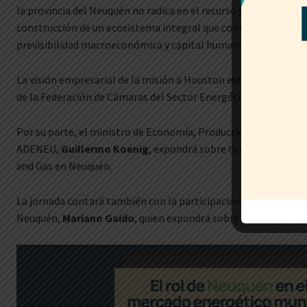
la provincia del Neuquén no radica en el recurso geológico de 
construcción de un ecosistema integral que combina políticas 
previsibilidad macroeconómica y capital humano.
La visión empresarial de la misión a Houston estará a cargo d
de la Federación de Cámaras del Sector Energético de Neuquén
Por su parte, el ministro de Economía, Producción e Industria
ADENEU,
Guillermo Koenig
, expondrá sobre la evolución y pro
and Gas en Neuquén.
La jornada contará también con la participación del intendente
Neuquén,
Mariano Gaido
, quien expondrá sobre su reciente via