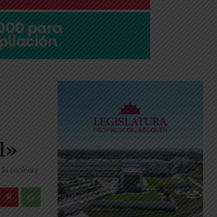
l»
la reciente