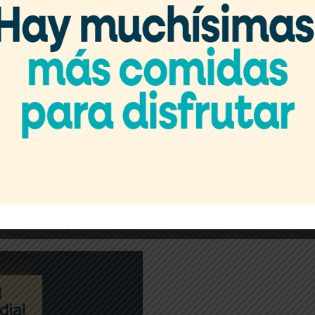
Vaca Muerta sino en la
públicas, inversión,
e
Mauricio Uribe,
presidente
 (Fecene).
 y presidente del Centro PyME-
yección de la industria del Oil
 de la ciudad de
je a China y Japón.