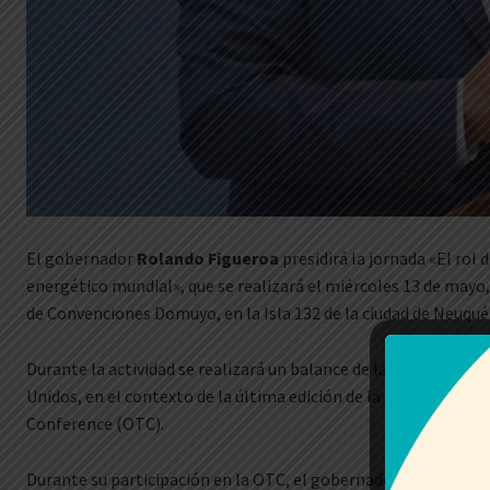
El gobernador
Rolando Figueroa
presidirá la jornada «El rol
energético mundial», que se realizará el miércoles 13 de mayo, 
de Convenciones Domuyo, en la Isla 132 de la ciudad de Neuqué
Durante la actividad se realizará un balance de la misión públ
Unidos, en el contexto de la última edición de la feria intern
Conference (OTC).
Durante su participación en la OTC, el gobernador Rolando Fig