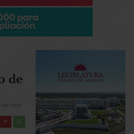
o de
s que luego