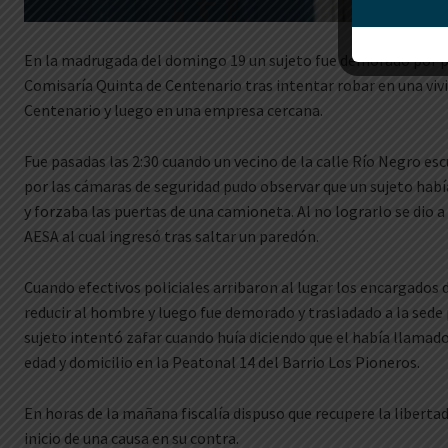
En la madrugada del domingo 19 un sujeto fue demorado por pe
Comisaría Quinta de Centenario tras intentar robar en una vivi
Centenario y luego en una empresa cercana.
Fue pasadas las 2:30 cuando un vecino de la calle Río Negro esc
por las cámaras de seguridad pudo observar que un sujeto habí
y forzaba las puertas de una camioneta. Al no lograrlo se dio a 
AESA al cual ingresó tras saltar un paredón.
Cuando efectivos policiales arribaron al lugar los encargados
reducir al hombre y luego fue demorado y trasladado a la sede p
sujeto intentó zafar cuando huía diciendo que el había llamado 
edad y domicilio en la Peatonal 14 del Barrio Los Pioneros.
En horas de la mañana fiscalía dispuso que recupere la liberta
inicio de una causa en su contra.