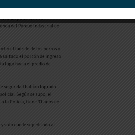
rsonal policial de la
enda del Parque Industrial de
uchó el ladrido de los perros y
a saltado el portón de ingreso
la fuga hacia el predio de
 de seguridad habían logrado
olicial. Según se supo, el
a la Policía, tiene 31 años de
d y solo quede supeditado al