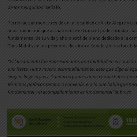
de los neuquinos”
señaló.
Perrén actualmente reside en la localidad de Vista Alegre y tie
años, mencionó que actualmente extraña el poder brindar clas
fundamental de su vida y ahora está de pleno dedicado a la cam
Chos Malal y en los próximos días irán a Zapala y otras localid
“El lanzamiento fue impresionante, una multitud en el corazón
una fiesta. Hubo mucho acompañamiento, esto que digo el equilib
slogan, llegó el gas a Guañacos y antes nunca podía haber porq
términos políticos tampoco convenía, era lo que había que hacer
fundamental y el acompañamiento es fundamental”
subrayó.