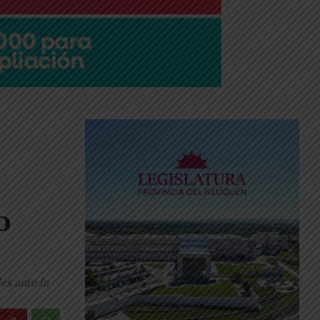
o
es ante la