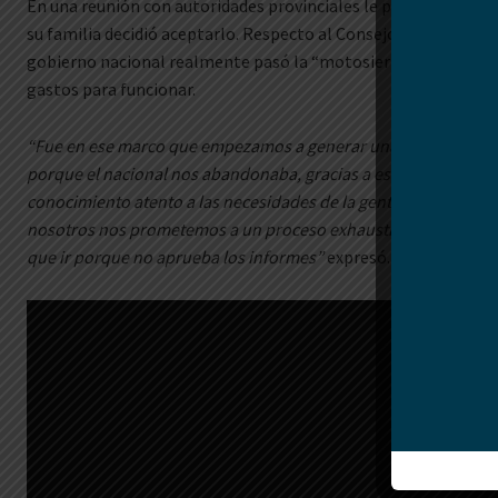
En una reunión con autoridades provinciales le propusieron po
su familia decidió aceptarlo. Respecto al Consejo Nacional de 
gobierno nacional realmente pasó la “motosierra” porque queda
gastos para funcionar.
“Fue en ese marco que empezamos a generar una articulación c
porque el nacional nos abandonaba, gracias a esa mano pudi
conocimiento atento a las necesidades de la gente, responder a 
nosotros nos prometemos a un proceso exhaustivo, ñoquis no ha
que ir porque no aprueba los informes”
expresó.