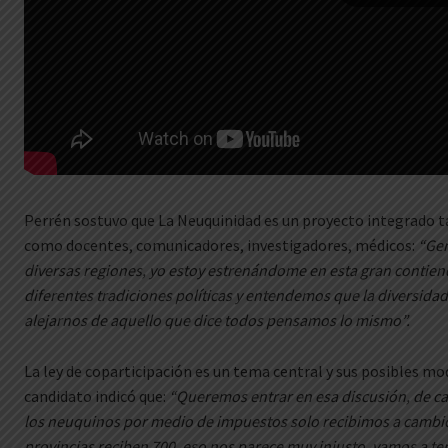
Perrén sostuvo que La Neuquinidad es un proyecto integrado 
como docentes, comunicadores, investigadores, médicos:
“Gen
diversas regiones, yo estoy estrenándome en esta gran contie
diferentes tradiciones políticas y entendemos que la diversidad 
alejarnos de aquello que dice todos pensamos lo mismo”.
La ley de coparticipación es un tema central y sus posibles mod
candidato indicó que:
“Queremos entrar en esa discusión, de c
los neuquinos por medio de impuestos solo recibimos a cambio
provincias reciben 700, eso nos parece muy injusto, vamos a te