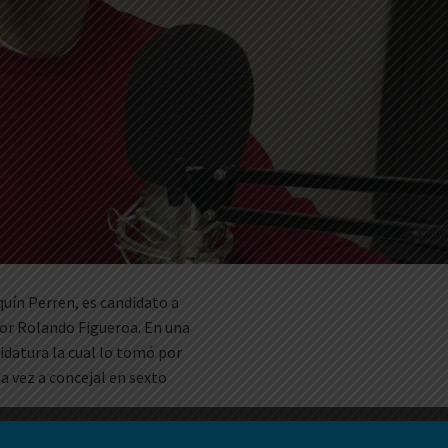
quín Perren, es candidato a
dor Rolando Figueroa. En una
idatura la cual lo tomó por
na vez a concejal en sexto