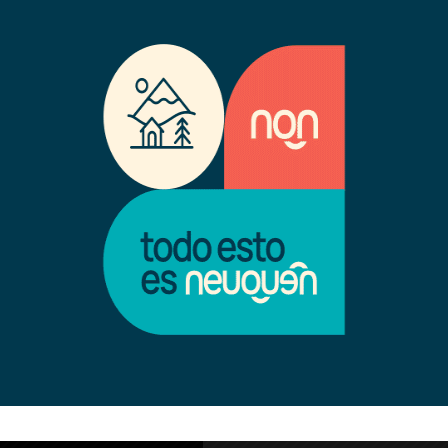
stularse y tras debatirlo con
Investigaciones sostuvo que el
ron sin edificios y sin
on el estado provincial
mos seguir produciendo un
las necesidades del territorio,
y, el que no labura se tiene