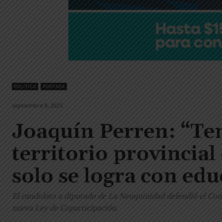
POLITICA
PORTADA
septiembre 9, 2025
Joaquín Perren: “Te
territorio provincial
solo se logra con ed
El candidato a diputado de La Neuquinidad defendió el Conic
nueva Ley de Coparticipación.