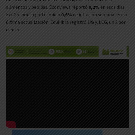
alimentos y bebidas. Econviews reportó
0,2%
en esos días.
EcoGo, por su parte, midió
0,6%
de inflación semanal en su
última actualización. Equilibra registró 1% y, LCG, un 2 por
ciento.