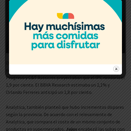
Otras consultoras como LCG también auguraban un
número similar, mientras que la Fundación Libertad y
Progreso y C&T Asesores proyectaban que el IPC rondaría el
1,9 por ciento. El BBVA Research estimaba un 2,1% y
Orlando Ferreres anticipó un 1,8 por ciento.
Analytica, también planteó que hubo incrementos dispares
según la provincia. De acuerdo con el relevamiento de
Analytica, que compara el costo de un mismo conjunto de
productos en supermercados,
Jujuy
encabezó las subas con