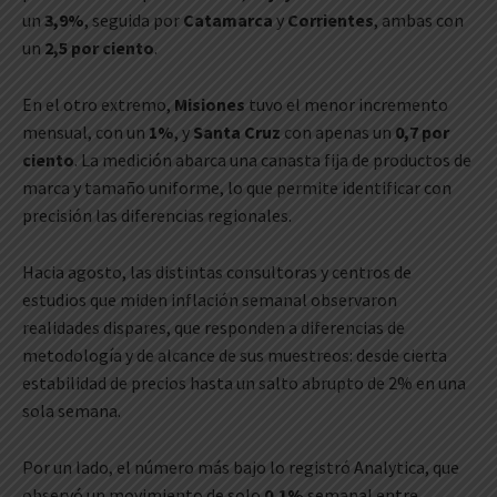
un
3,9%
, seguida por
Catamarca
y
Corrientes
, ambas con
un
2,5 por ciento
.
En el otro extremo,
Misiones
tuvo el menor incremento
mensual, con un
1%
, y
Santa Cruz
con apenas un
0,7 por
ciento
. La medición abarca una canasta fija de productos de
marca y tamaño uniforme, lo que permite identificar con
precisión las diferencias regionales.
Hacia agosto, las distintas consultoras y centros de
estudios que miden inflación semanal observaron
realidades dispares, que responden a diferencias de
metodología y de alcance de sus muestreos: desde cierta
estabilidad de precios hasta un salto abrupto de 2% en una
sola semana.
Por un lado, el número más bajo lo registró Analytica, que
observó un movimiento de solo
0,1%
semanal entre