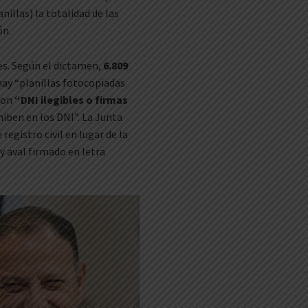
illas) la totalidad de las
ón.
es. Según el dictamen,
6.809
hay “planillas fotocopiadas
 con
“DNI ilegibles o firmas
hiben en los DNI”. La Junta
egistro civil en lugar de la
 y aval firmado en letra