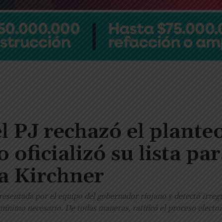
l PJ rechazó el plante
 oficializó su lista pa
a Kirchner
presentada por el equipo del gobernador riojano y detectó irreg
ínimo necesario. De todas maneras, ratificó el proceso elector