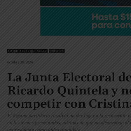
LO QUE TENÉS QUE SABER
POLITICA
octubre 28, 2024
La Junta Electoral de
Ricardo Quintela y no
competir con Cristin
El órgano partidario resolvió no dar lugar a la recusación 
en los avales presentados, además de que no alcanzaban el m
expresidenta como única candidata