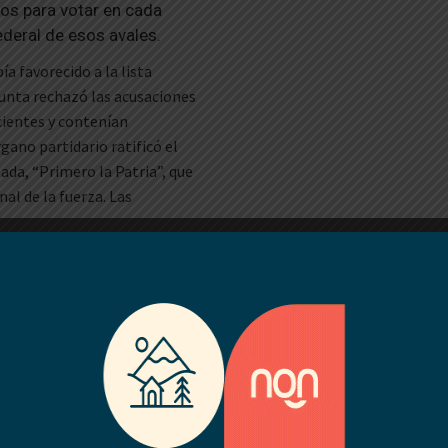
ados para votar en cada
federal de esos avales.
 favorecido a la lista
Junta rechazó las acusaciones
icientes y contenían
gano partidario ratificó el
zada, “Primero la Patria”, que
al de la fuerza. Las
os de la Junta, los
umentaron que hubo
y otras formalidades en la
 de actos elocuentes que
uscando proscribir a