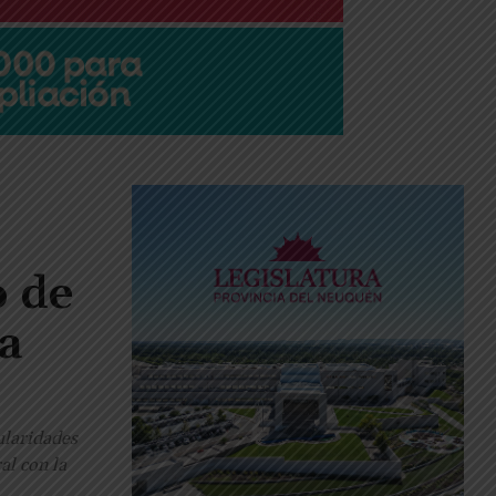
o de
ra
ularidades
al con la