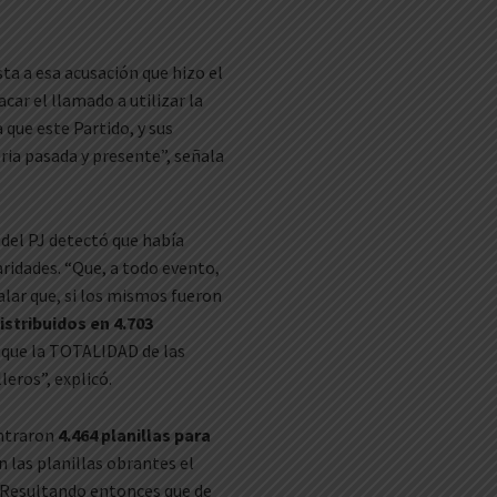
sta a esa acusación que hizo el
car el llamado a utilizar la
a que este Partido, y sus
oria pasada y presente”, señala
l del PJ detectó que había
aridades. “Que, a todo evento,
lar que, si los mismos fueron
istribuidos en 4.703
ge que la TOTALIDAD de las
leros”, explicó.
ntraron
4.464 planillas para
n las planillas obrantes el
. Resultando entonces que de