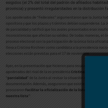
exigidos (el 2% del total del padrón de afiliados habilit
provincia) y presentó irregularidades en la distribución 
Los apoderados de “Federales” argumentaron que la Junta había
opositora y que los plazos y trámites debían suspenderse. La 
de parcialidad y ratificó que los avales presentados eran insuf
inconsistencias que afectan su validez. De todas maneras, el ór
proceso electoral con la participación de la única lista oficiali
lleva a Cristina Kirchner como candidata a la presidencia nacion
elecciones están previstas para el 17 de noviembre.
Ayer, en la presentación que hicieron para recusar a los miembr
apoderados del rival de la ex presidenta
Cristina Kirchner
arg
“
parcialidad
” de la Junta al revisar la situación de los avales 
documentación. Además, aseguraron que existieron “una serie
procuraron
facilitar la oficialización de la lista contraria
y
b
nuestra lista”
.