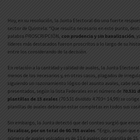
Hoy, en su resolución, la Junta Electoral dio una fuerte respue
sector de Quintela: “Que resulta necesario en este punto, desta
palabra PROSCRIPCIÓN,
con prudencia y sin banalización
, y
líderes más destacados fueron proscritos a lo largo de su hist
entre los considerando de la decisión.
En relación a la cantidad y calidad de avales, la Junta Electora
menos de los necesarios y, en otros casos, plagados de irregul
siguiendo un razonamiento lógico del asunto avales, cabe seña
presentados, según la lista Federales en el número de
70.531 d
plantillas de 15 avales
(70.531 dividido 4.703= 14,99) se coli
planillas de avales debieran estar completas en todos sus casil
Sin embargo, la Junta detectó que del conteo surgió que enco
fiscalizar, por un total de 60.755 avales
. “Ergo, arrojan que e
número de avales volcados es de 13,6 avales por planilla de 15