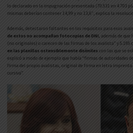
lo declarado en la impugnación presentada (70.531 en 4.703 plan
mismas deberían contener 14,99 y no 13,6″, explica la resoluci
Además, detectaron faltantes en los requisitos para esos aval
de estos no acompañan fotocopias de DNI
, además de que 
(no originales) o carecen de las firmas de los avalista” y 5.195
en las planillas ostensiblemente disímiles
con las que se ex
explicó a modo de ejemplo que había “firmas de autoridades de r
firma del propio avalistas, original de firma en letra imprenta
cursiva”.