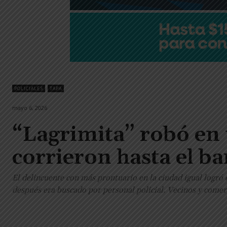
POLICIALES
TAPA
mayo 6, 2026
“Lagrimita” robó en u
corrieron hasta el b
El delincuente con más prontuario en la ciudad igual logró 
después era buscado por personal policial. Vecinos y comer