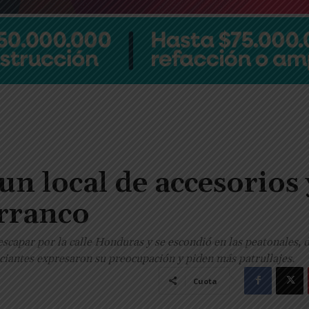
n local de accesorios 
arranco
escapar por la calle Honduras y se escondió en las peatonales,
ciantes expresaron su preocupación y piden más patrullajes.
Cuota