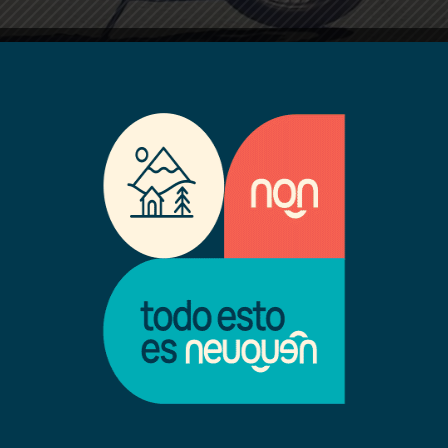
siones ha protagonizado en
oles 06 en la zona comercial
, a pocos metros de Perú, y
ó corriendo y tanto
menzaron a perseguirlo.
hasta las peatonales. Una
con la Policía pero les pedían
 efectivos de la Comisaría 52
onoció.