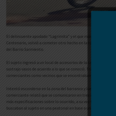
El delincuente apodado “Lagrimita” y el que más robos y agre
Centenario, volvió a cometer otro hecho en la tarde del miérc
del Barrio Sarmiento.
El sujeto ingresó a un local de accesorios de la calle Honduras
sustrajo vasos de acuerdo a lo que se conoció. Tras esto escap
comerciantes como vecinos que se encontraban en el lugar co
Intentó esconderse en la zona del barranco y luego continuó 
comerciante relató que se comunicaron en tres oportunidades 
más especificaciones sobre lo ocurrido, a su vez trascendió que
buscaban al sujeto en una peatonal en base a un dato que se c