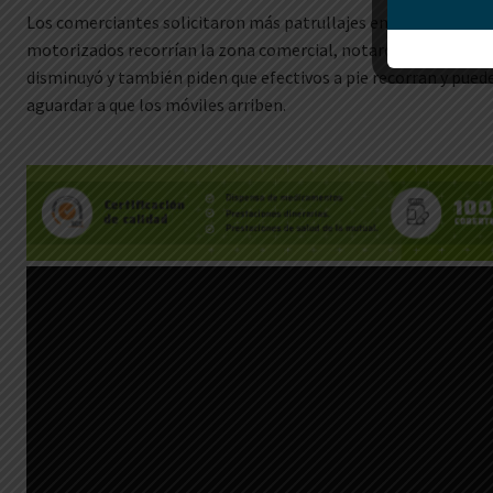
Los comerciantes solicitaron más patrullajes en la calle Hondur
motorizados recorrían la zona comercial, notaron que en las
disminuyó y también piden que efectivos a pie recorran y pued
aguardar a que los móviles arriben.