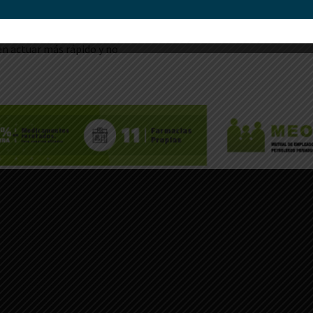
as, si bien policías
 últimas semanas esto
en actuar más rápido y no