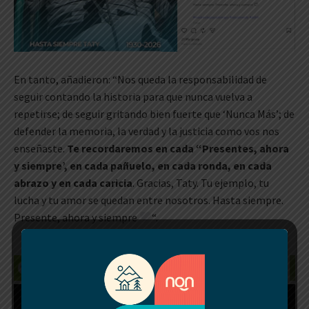
En tanto, añadieron: “Nos queda la responsabilidad de
seguir contando la historia para que nunca vuelva a
repetirse; de seguir gritando bien fuerte que ‘Nunca Más’; de
defender la memoria, la verdad y la justicia como vos nos
enseñaste.
Te recordaremos en cada “Presentes, ahora
y siempre’, en cada pañuelo, en cada ronda, en cada
abrazo y en cada caricia
. Gracias, Taty. Tu ejemplo, tu
lucha y tu amor se quedan entre nosotros. Hasta siempre.
Presente, ahora y siempre
“.