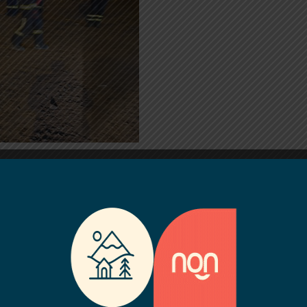
Otro fue asistido y presentaba
ieron hallar a otro joven con
r y habría salido por sus