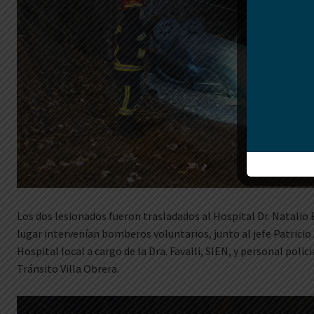
Los dos lesionados fueron trasladados al Hospital Dr. Natalio B
lugar intervenían bomberos voluntarios, junto al jefe Patricio
Hospital local a cargo de la Dra. Favalli, SIEN, y personal polic
Tránsito Villa Obrera.