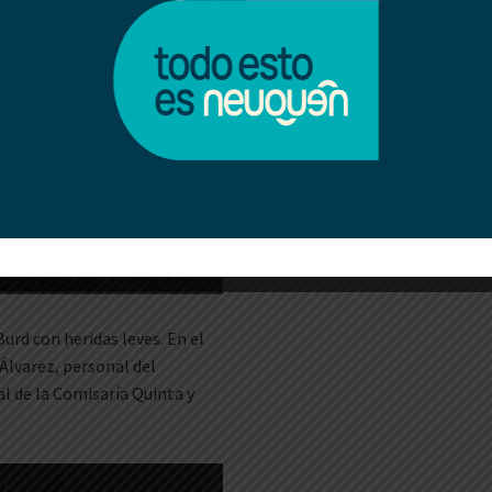
urd con heridas leves. En el
 Álvarez, personal del
ial de la Comisaría Quinta y