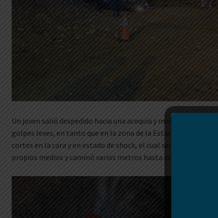
Un joven salió despedido hacia una acequia y murió en el acto. 
golpes leves, en tanto que en la zona de la Estación Puma, pud
cortes en la cara y en estado de shock, el cual sería el conducto
propios medios y caminó varios metros hasta ese lugar.