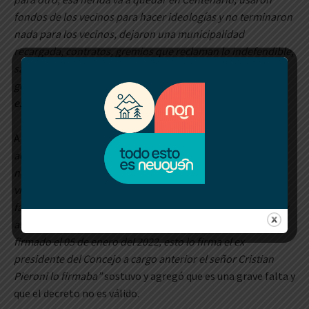
fondos de los vecinos para hacer ideologías y no terminaron
nada para los vecinos, dejaron una municipalidad
recargada, contratos, gremios que reclaman lo indefendible,
salí a explicar porque a el no lo vi afuera de la comisaría, le
gusta esto que es la farándula que siempre le gustó, yo acá
estoy para defender a los vecinos”
expresó.
A su vez en diálogo con la FM Red Social 97.9 que:
“En la
auditoría que está llevando el ejecutivo a cargo, se detectó
no hace mucho la existencia del decreto 017/22 que está
viciado de irregularidades como el pase a planta de un
familiar directo y el no asentamiento en los libros directos y
así tampoco la publicación en el boletín oficial, esto fue
firmado el 05 de enero del 2022, esto lo firma el ex
presidente del Concejo a cargo anterior el señor Cristian
Pieroni lo firmaba”
sostuvo y agregó que es una grave falta y
que el decreto no es válido.