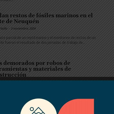
lan restos de fósiles marinos en el
te de Neuquén
rtuño
-
3 noviembre, 2024
cate parcial de un reptil marino y el monitoreo de restos de un
ilo fueron el resultado de dos jornadas de trabajo de...
s demorados por robos de
ramientas y materiales de
strucción
rtuño
-
3 noviembre, 2024
 últimas horas tres hombres fueron demorados por efectivos
ales de la Comisaría N°52 de Centenario por el robo de materiales
strucción...
hay alerta en los valles, pero las