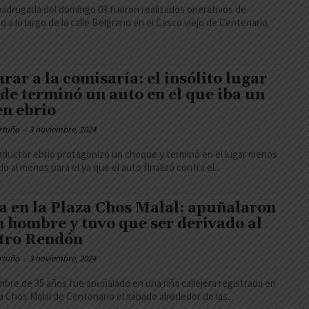
madrugada del domingo 03 fueron realizados operativos de
to a lo largo de la calle Belgrano en el Casco viejo de Centenario.
arar a la comisaría: el insólito lugar
de terminó un auto en el que iba un
en ebrio
rtuño
-
3 noviembre, 2024
ductor ebrio protagonizó un choque y terminó en el lugar menos
o al menos para el ya que el auto finalizó contra el...
a en la Plaza Chos Malal: apuñalaron
n hombre y tuvo que ser derivado al
tro Rendón
rtuño
-
3 noviembre, 2024
bre de 35 años fue apuñalado en una riña callejera registrada en
za Chos Malal de Centenario el sábado alrededor de las...