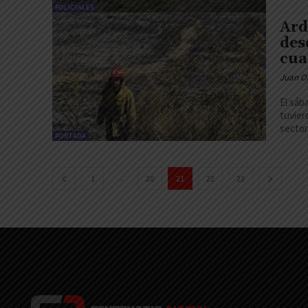
POLICIALES
Ard
des
cua
Juan O
El sáb
tuvier
sector.
PORTADA
...
1
20
21
22
23