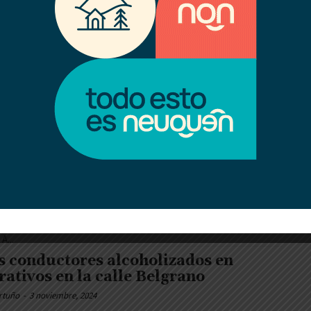
agas podrían llegar a los 70 km/h por
tarde
rtuño
-
3 noviembre, 2024
ingo 03 comenzó con tiempo fresco, el cielo cubierto y viento
en los valles de Neuquén y Río Negro, pero las condiciones...
n incendio en un antiguo depósito
 calzado y electrodomésticos en
quén: también debieron intervenir
beros de Centenario
rtuño
-
3 noviembre, 2024
endio destruyó por completo un depósito en Neuquén capital en
rugada del domingo 03 sobre la calle Teniente Ibáñez, entre
A...
s conductores alcoholizados en
rativos en la calle Belgrano
rtuño
-
3 noviembre, 2024