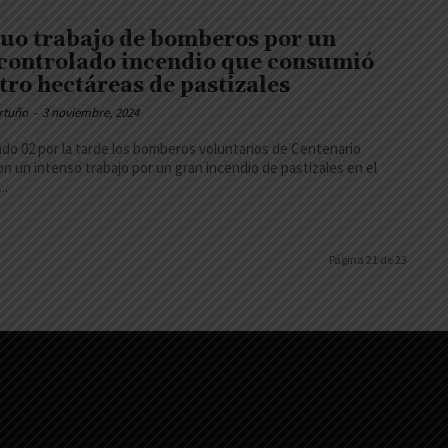
uo trabajo de bomberos por un
controlado incendio que consumió
tro hectáreas de pastizales
rtuño
-
3 noviembre, 2024
ado 02 por la tarde los bomberos voluntarios de Centenario
on un intenso trabajo por un gran incendio de pastizales en el
..
Página 21 de 23