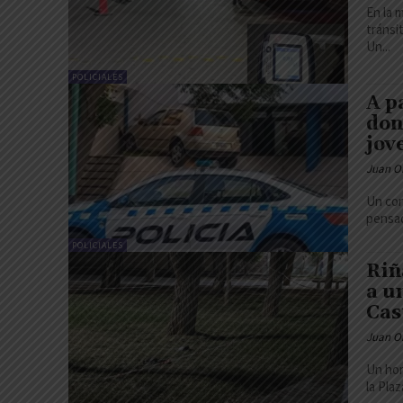
En la 
tránsi
Un...
POLICIALES
A p
don
jov
Juan O
Un con
pensad
POLICIALES
Riñ
a u
Cas
Juan O
Un hom
la Pla