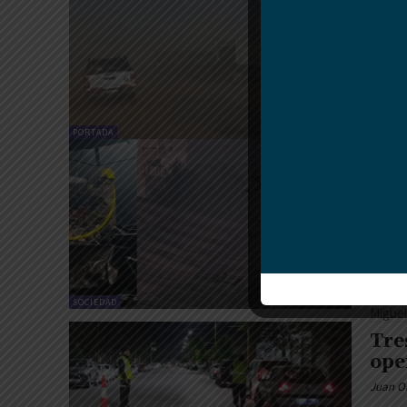
ráf
la 
Juan O
El dom
calmo 
PORTADA
Gra
con
Neu
bom
Juan O
Un inc
la mad
SOCIEDAD
Miguel 
Tre
ope
Juan O