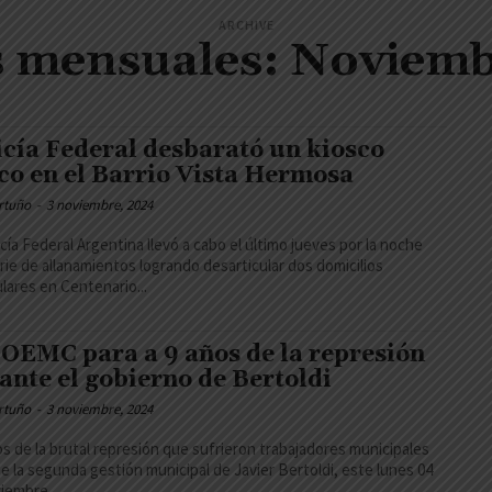
ARCHIVE
s mensuales: Noviemb
icía Federal desbarató un kiosco
co en el Barrio Vista Hermosa
rtuño
-
3 noviembre, 2024
icía Federal Argentina llevó a cabo el último jueves por la noche
rie de allanamientos logrando desarticular dos domicilios
ulares en Centenario...
SOEMC para a 9 años de la represión
ante el gobierno de Bertoldi
rtuño
-
3 noviembre, 2024
os de la brutal represión que sufrieron trabajadores municipales
e la segunda gestión municipal de Javier Bertoldi, este lunes 04
iembre...