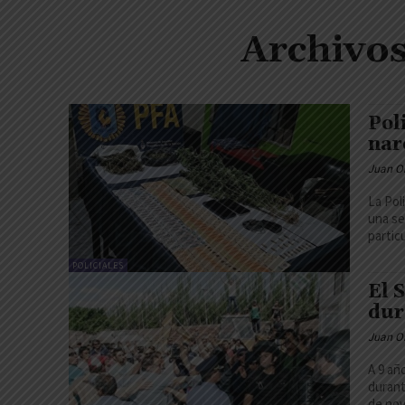
Archivo
Pol
nar
Juan O
La Pol
una se
partic
POLICIALES
El 
dur
Juan O
A 9 añ
durant
de nov